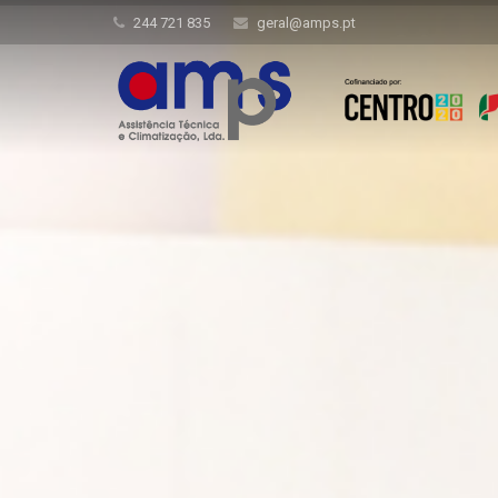
244 721 835
geral@amps.pt