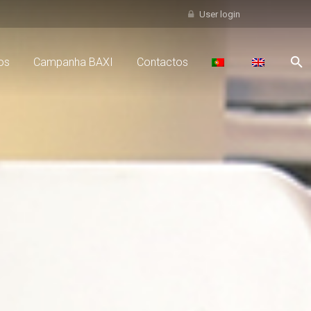
User login
os
Campanha BAXI
Contactos